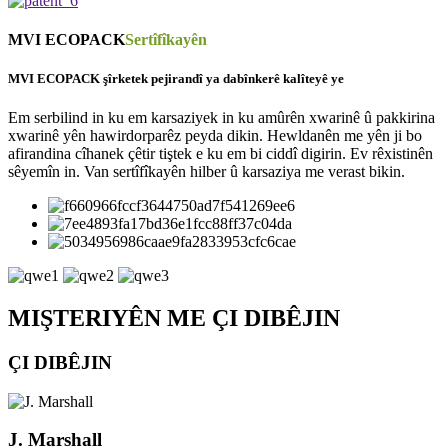
MVI ECOPACK
Sertîfîkayên
MVI ECOPACK şîrketek pejirandî ya dabînkerê kalîteyê ye
Em serbilind in ku em karsaziyek in ku amûrên xwarinê û pakkirina
xwarinê yên hawirdorparêz peyda dikin. Hewldanên me yên ji bo
afirandina cîhanek çêtir tiştek e ku em bi ciddî digirin. Ev rêxistinên
sêyemîn in. Van sertîfîkayên hilber û karsaziya me verast bikin.
MIŞTERIYÊN ME ÇI DIBÊJIN
ÇI DIBÊJIN
J. Marshall