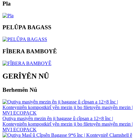
Pla
PELÛPA BAGASS
FÎBERA BAMBOYÊ
GERÎYÊN NÛ
Berhemên Nû
Qutiya masiyên mezin ên ji bagasse û çîpsan a 12×8 înç |
Konteynirên kompostkirî yên mezin ji bo filetoyên masiyên mezin |
MVI ECOPACK