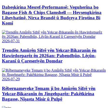
Dabeşkirina Mesref-Performansê: Veguherîna bo
Bagasse Fish & Chips Clamshell — Hevsengkirina
Lihevhatinê, Nirxa Brandê û Budçeya Firotina Bi
Komî
2026-07-31
Trendên Amûrên Sifrê yên Yekcar-Bikaranîn ên
Hawirdorparêz ên 2026an: Pabendbûn, Lêçûn-
Karanî û Çareseriyên Domdar
2026-07-29
Rêbernameyeke Temam ji bo Amûrên Sifrê yên
Yekcar-Bikaranîn ên Jîngehparêz: Pakêtkirina
Bagasse, Nîşasta Misir û Pulpê