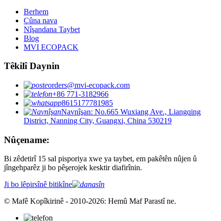
Berhem
Çûna nava
Nîşandana Taybet
Blog
MVI ECOPACK
Têkilî Daynin
orders@mvi-ecopack.com
+86 771-3182966
8615177781985
Navnîşan: No.665 Wuxiang Ave., Liangqing
District, Nanning City, Guangxi, China 530219
Nûçename:
Bi zêdetirî 15 sal pisporiya xwe ya taybet, em pakêtên nûjen û
jîngehparêz ji bo pêşerojek kesktir diafirînin.
Ji bo lêpirsînê bitikîne
© Mafê Kopîkirinê - 2010-2026: Hemû Maf Parastî ne.