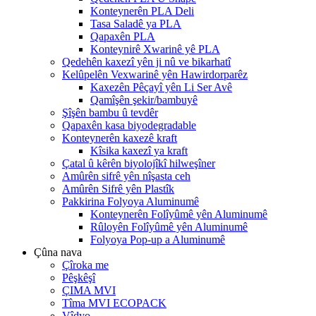
Konteynerên PLA Deli
Tasa Saladê ya PLA
Qapaxên PLA
Konteynirê Xwarinê yê PLA
Qedehên kaxezî yên ji nû ve bikarhatî
Kelûpelên Vexwarinê yên Hawirdorparêz
Kaxezên Pêçayî yên Li Ser Avê
Qamîşên şekir/bambuyê
Şîşên bambu û tevdêr
Qapaxên kasa biyodegradable
Konteynerên kaxezê kraft
Kîsika kaxezî ya kraft
Çatal û kêrên biyolojîkî hilweşîner
Amûrên sifrê yên nîşasta ceh
Amûrên Sifrê yên Plastîk
Pakkirina Folyoya Aluminumê
Konteynerên Folîyûmê yên Aluminumê
Rûloyên Folîyûmê yên Aluminumê
Folyoya Pop-up a Aluminumê
Çûna nava
Çîroka me
Pêşkêşî
ÇIMA MVI
Tîma MVI ECOPACK
Vîdyo