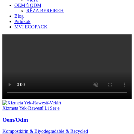
OEM û ODM
RÊZA BERFIREH
Blog
Pirtûkok
MVI ECOPACK
Xizmeta Yek-Rawestî Li Ser e
Oem/Odm
Kompostkirin & Biyodegradable & Recycled