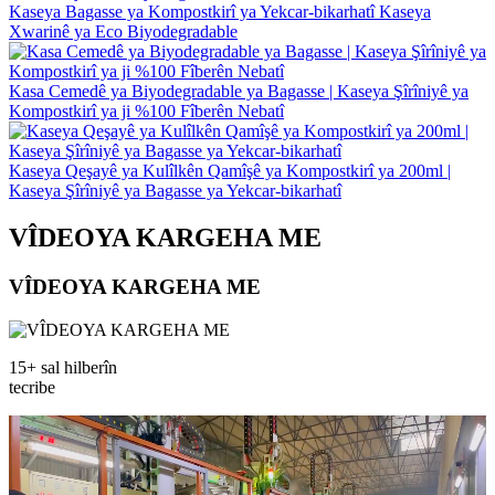
Kaseya Bagasse ya Kompostkirî ya Yekcar-bikarhatî Kaseya
Xwarinê ya Eco Biyodegradable
Kasa Cemedê ya Biyodegradable ya Bagasse | Kaseya Şîrîniyê ya
Kompostkirî ya ji %100 Fîberên Nebatî
Kaseya Qeşayê ya Kulîlkên Qamîşê ya Kompostkirî ya 200ml |
Kaseya Şîrîniyê ya Bagasse ya Yekcar-bikarhatî
VÎDEOYA KARGEHA ME
VÎDEOYA KARGEHA ME
15+ sal hilberîn
tecribe