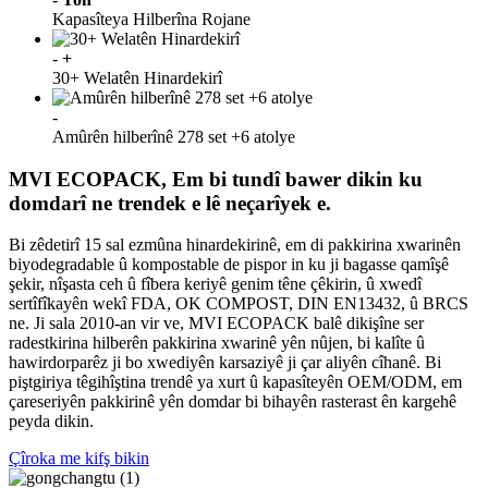
Kapasîteya Hilberîna Rojane
-
+
30+ Welatên Hinardekirî
-
Amûrên hilberînê 278 set +6 atolye
MVI ECOPACK, Em bi tundî bawer dikin ku
domdarî ne trendek e lê neçarîyek e.
Bi zêdetirî 15 sal ezmûna hinardekirinê, em di pakkirina xwarinên
biyodegradable û kompostable de pispor in ku ji bagasse qamîşê
şekir, nîşasta ceh û fîbera keriyê genim têne çêkirin, û xwedî
sertîfîkayên wekî FDA, OK COMPOST, DIN EN13432, û BRCS
ne. Ji sala 2010-an vir ve, MVI ECOPACK balê dikişîne ser
radestkirina hilberên pakkirina xwarinê yên nûjen, bi kalîte û
hawirdorparêz ji bo xwediyên karsaziyê ji çar aliyên cîhanê. Bi
piştgiriya têgihîştina trendê ya xurt û kapasîteyên OEM/ODM, em
çareseriyên pakkirinê yên domdar bi bihayên rasterast ên kargehê
peyda dikin.
Çîroka me kifş bikin