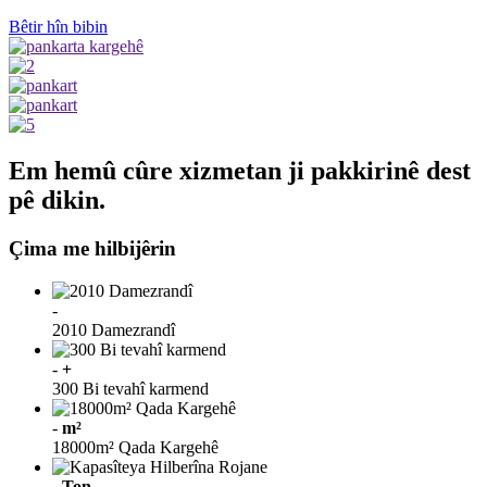
Bêtir hîn bibin
Em hemû cûre xizmetan ji pakkirinê dest
pê dikin.
Çima me hilbijêrin
-
2010 Damezrandî
-
+
300 Bi tevahî karmend
-
m²
18000m² Qada Kargehê
-
Ton