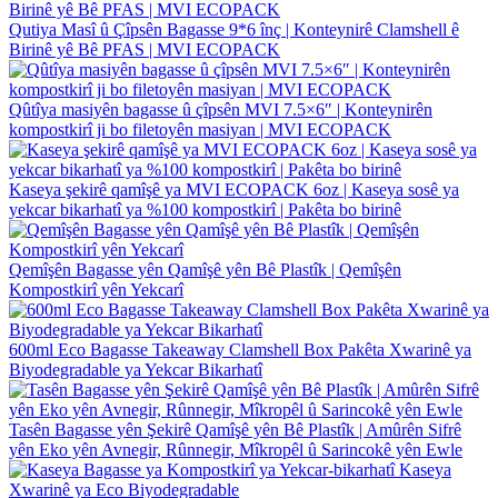
Qutiya Masî û Çîpsên Bagasse 9*6 înç | Konteynirê Clamshell ê
Birinê yê Bê PFAS | MVI ECOPACK
Qûtîya masiyên bagasse û çîpsên MVI 7.5×6″ | Konteynirên
kompostkirî ji bo filetoyên masiyan | MVI ECOPACK
Kaseya şekirê qamîşê ya MVI ECOPACK 6oz | Kaseya sosê ya
yekcar bikarhatî ya %100 kompostkirî | Pakêta bo birinê
Qemîşên Bagasse yên Qamîşê yên Bê Plastîk | Qemîşên
Kompostkirî yên Yekcarî
600ml Eco Bagasse Takeaway Clamshell Box Pakêta Xwarinê ya
Biyodegradable ya Yekcar Bikarhatî
Tasên Bagasse yên Şekirê Qamîşê yên Bê Plastîk | Amûrên Sifrê
yên Eko yên Avnegir, Rûnnegir, Mîkropêl û Sarincokê yên Ewle