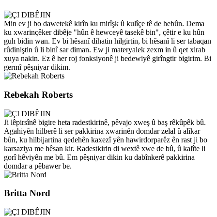
Min ev ji bo dawetekê kirîn ku mirîşk û kulîçe tê de hebûn. Dema
ku xwarinçêker dibêje "hûn ê hewceyê tasekê bin", çêtir e ku hûn
guh bidin wan. Ev bi hêsanî dihatin hilgirtin, bi hêsanî li ser tabaqan
rûdiniştin û li binî sar diman. Ew ji materyalek zexm in û qet xirab
xuya nakin. Ez ê her roj fonksiyonê ji bedewiyê girîngtir bigirim. Bi
germî pêşniyar dikim.
Rebekah Roberts
Ji lêpirsînê bigire heta radestkirinê, pêvajo xweş û baş rêkûpêk bû.
Agahiyên hilberê li ser pakkirina xwarinên domdar zelal û alîkar
bûn, ku hilbijartina qedehên kaxezî yên hawirdorparêz ên rast ji bo
karsaziya me hêsan kir. Radestkirin di wextê xwe de bû, û kalîte li
gorî hêviyên me bû. Em pêşniyar dikin ku dabînkerê pakkirina
domdar a pêbawer be.
Britta Nord