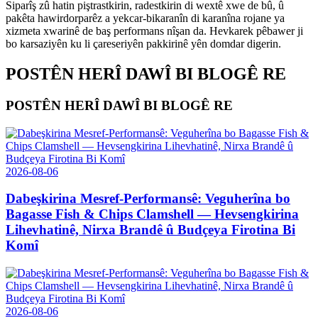
Siparîş zû hatin piştrastkirin, radestkirin di wextê xwe de bû, û
pakêta hawirdorparêz a yekcar-bikaranîn di karanîna rojane ya
xizmeta xwarinê de baş performans nîşan da. Hevkarek pêbawer ji
bo karsaziyên ku li çareseriyên pakkirinê yên domdar digerin.
POSTÊN HERÎ DAWÎ BI BLOGÊ RE
POSTÊN HERÎ DAWÎ BI BLOGÊ RE
2026-08-06
Dabeşkirina Mesref-Performansê: Veguherîna bo
Bagasse Fish & Chips Clamshell — Hevsengkirina
Lihevhatinê, Nirxa Brandê û Budçeya Firotina Bi
Komî
2026-08-06