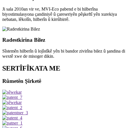
Ji sala 2010an vir ve, MVI-Eco pabend e bi hilberîna
biyostimulasyona çandiniyê û çareseriyên pêşkeftî yên xurekiya
nebatan, lêkolîn, hilberîn û kirrûbirrê.
Radestkirina Bilez
Sîstemên hilberîn û lojîstîkê yên bi bandor zivirîna bilez û şandina di
wextê xwe de misoger dikin.
SERTÎFÎKATA ME
Rûmetên Şîrketê