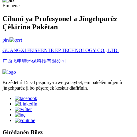
Em hene
Cîhanî ya Profesyonel a Jîngehparêz
Çêkirina Pakêtan
pirs
GUANGXI FEISHENTE EP TECHNOLOGY CO., LTD.
广西飞申特环保科技有限公司
Bi zêdetirî 15 sal pisporiya xwe ya taybet, em pakêtên nûjen û
jîngehparêz ji bo pêşerojek kesktir diafirînin.
Girêdanên Bilez