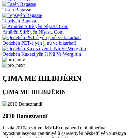
Tasên Bagasse
Tepsiyên Bagasse
Amûrên Sifrê yên Nîşasta Com
Qedehên PET-ê yên ji nû ve bikarhatî
Qedehên Kaxezî yên Ji Nû Ve Wergirtin
ÇIMA ME HILBIJÊRIN
ÇIMA ME HILBIJÊRIN
2010 Damezrandî
Ji sala 2010an vir ve, MVI-Eco pabend e bi hilberîna
biyostimulasyona çandiniyê û çareseriyên pêşkeftî yên xurekiya