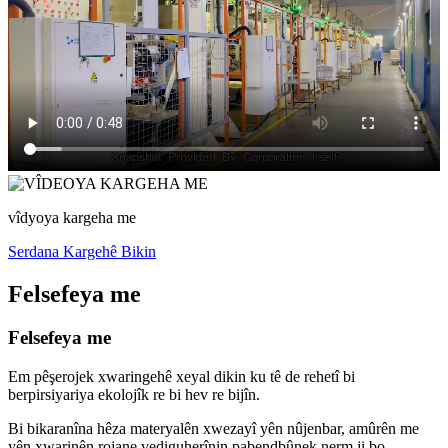
vîdyoya kargeha me
Serdana Kargehê Bikin
Felsefeya me
Felsefeya me
Em pêşerojek xwaringehê xeyal dikin ku tê de rehetî bi
berpirsiyariya ekolojîk re bi hev re bijîn.
Bi bikaranîna hêza materyalên xwezayî yên nûjenbar, amûrên me
yên xwarinên rojane vediguherînin pabendbûnek nerm ji bo