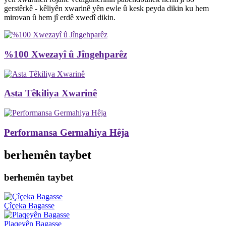
gerstêrkê - kêliyên xwarinê yên ewle û kesk peyda dikin ku hem
mirovan û hem jî erdê xwedî dikin.
%100 Xwezayî û Jîngehparêz
Asta Têkiliya Xwarinê
Performansa Germahiya Hêja
berhemên taybet
berhemên taybet
Çîçeka Bagasse
Plaqeyên Bagasse