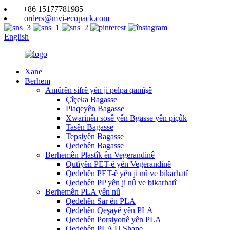
+86 15177781985
orders@mvi-ecopack.com
English
Xane
Berhem
Amûrên sifrê yên ji pelpa qamîşê
Çîçeka Bagasse
Plaqeyên Bagasse
Xwarinên sosê yên Bgasse yên piçûk
Tasên Bagasse
Tepsiyên Bagasse
Qedehên Bagasse
Berhemên Plastîk ên Vegerandinê
Qutîyên PET-ê yên Vegerandinê
Qedehên PET-ê yên ji nû ve bikarhatî
Qedehên PP yên ji nû ve bikarhatî
Berhemên PLA yên nû
Qedehên Sar ên PLA
Qedehên Qeşayê yên PLA
Qedehên Porsiyonê yên PLA
Qedehên PLA U Shape