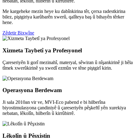
nebatan, lêkolîn, hilberîn û kirrûbirrê.
Me kargeheke mezin heye ku dabînkirina têr, çerxa radestkirina
bilez, piştgiriya karûbarên xwerû, qalîteya baş û bihayên têrker
hene.
Zêdetir Bixwîne
Xizmeta Taybetî ya Profesyonel
Çareseriyên li gorî mezinahî, materyal, sêwiran û nîşankirinê ji hêla
tîmek xwerûkirinê ya xwedî ezmûn ve têne piştgirî kirin.
Operasyona Berdewam
Ji sala 2010an vir ve, MVI-Eco pabend e bi hilberîna
biyostimulasyona çandiniyê û çareseriyên pêşkeftî yên xurekiya
nebatan, lêkolîn, hilberîn û kirrûbirrê.
Lêkolîn û Pêşxistin