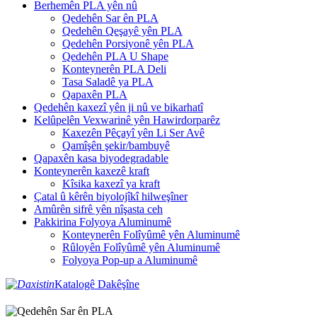
Berhemên PLA yên nû
Qedehên Sar ên PLA
Qedehên Qeşayê yên PLA
Qedehên Porsiyonê yên PLA
Qedehên PLA U Shape
Konteynerên PLA Deli
Tasa Saladê ya PLA
Qapaxên PLA
Qedehên kaxezî yên ji nû ve bikarhatî
Kelûpelên Vexwarinê yên Hawirdorparêz
Kaxezên Pêçayî yên Li Ser Avê
Qamîşên şekir/bambuyê
Qapaxên kasa biyodegradable
Konteynerên kaxezê kraft
Kîsika kaxezî ya kraft
Çatal û kêrên biyolojîkî hilweşîner
Amûrên sifrê yên nîşasta ceh
Pakkirina Folyoya Aluminumê
Konteynerên Folîyûmê yên Aluminumê
Rûloyên Folîyûmê yên Aluminumê
Folyoya Pop-up a Aluminumê
Katalogê Dakêşîne