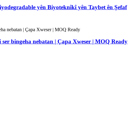
yodegradable yên Biyoteknîkî yên Taybet ên Şefaf
Li ser bingeha nebatan | Çapa Xweser | MOQ Ready