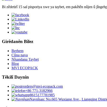
Bi zêdetirî 15 sal pisporiya xwe ya taybet, em pakêtên nûjen û jîngehpa
Girêdanên Bilez
Berhem
Çûna nava
Nîşandana Taybet
Blog
MVI ECOPACK
Têkilî Daynin
orders@mvi-ecopack.com
+86 771-3182966
8615177781985
Navnîşan: No.665 Wuxiang Ave., Liangqing Distri