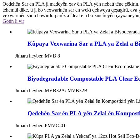
Qedehên Sar ên PLA ji madeyên xav ên PLA yên nebatî têne çêkirin, 
tehemûl dike, û ji bo vexwarinên sar ên wekî qehweya qeşagirtî, ava g
vexwarinên sar a hawirdorparêz a îdeal e ji bo zincîreyên çayxaneya
Gotin li vir
Kûpaya Vexwarina Sar a PLA ya Zelal a B
Jimara heyber.:
MVB 8
Biyodegradable Compostable PLA Clear Eco
Jimara heyber.:
MVB32A/ MVB32B
Qedehên Sar ên PLA yên Zelal ên Kompostki
Jimara heyber.:
PMVC-01