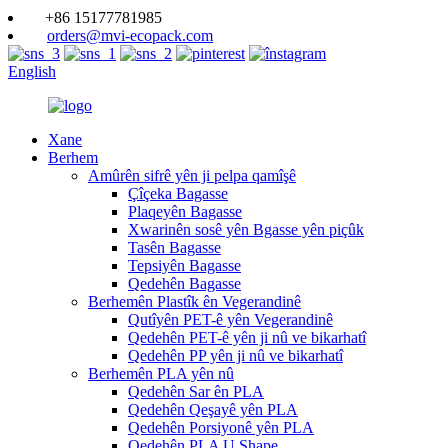
+86 15177781985
orders@mvi-ecopack.com
English
Xane
Berhem
Amûrên sifrê yên ji pelpa qamîşê
Çîçeka Bagasse
Plaqeyên Bagasse
Xwarinên sosê yên Bgasse yên piçûk
Tasên Bagasse
Tepsiyên Bagasse
Qedehên Bagasse
Berhemên Plastîk ên Vegerandinê
Qutîyên PET-ê yên Vegerandinê
Qedehên PET-ê yên ji nû ve bikarhatî
Qedehên PP yên ji nû ve bikarhatî
Berhemên PLA yên nû
Qedehên Sar ên PLA
Qedehên Qeşayê yên PLA
Qedehên Porsiyonê yên PLA
Qedehên PLA U Shape