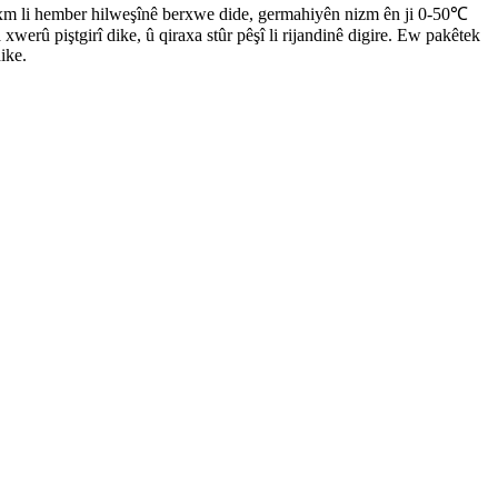
zexm li hember hilweşînê berxwe dide, germahiyên nizm ên ji 0-50℃
erû piştgirî dike, û qiraxa stûr pêşî li rijandinê digire. Ew pakêtek
ike.