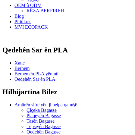
OEM û ODM
RÊZA BERFIREH
Blog
Pirtûkok
MVI ECOPACK
Qedehên Sar ên PLA
Xane
Berhem
Berhemên PLA yên nû
Qedehên Sar ên PLA
Hilbijartina Bilez
Amûrên sifrê yên ji pelpa qamîşê
Çîçeka Bagasse
Plaqeyên Bagasse
Tasên Bagasse
Tepsiyên Bagasse
Qedehên Bagasse