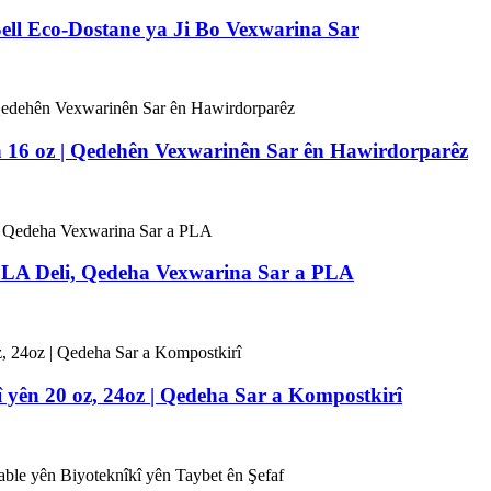
ell Eco-Dostane ya Ji Bo Vexwarina Sar
 16 oz | Qedehên Vexwarinên Sar ên Hawirdorparêz
PLA Deli, Qedeha Vexwarina Sar a PLA
 yên 20 oz, 24oz | Qedeha Sar a Kompostkirî