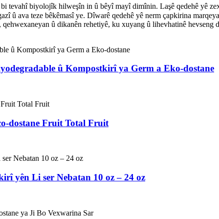
bi tevahî biyolojîk hilweşîn in û bêyî mayî dimînin. Laşê qedehê yê 
azî û ava teze bêkêmasî ye. Dîwarê qedehê yê nerm çapkirina marqeya xw
n, qehwexaneyan û dikanên rehetiyê, ku xuyang û lihevhatinê hevseng d
iyodegradable û Kompostkirî ya Germ a Eko-dostane
-dostane Fruit Total Fruit
rî yên Li ser Nebatan 10 oz – 24 oz