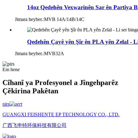
14oz Qedehên Vexwarinên Sar ên Partiya Bi
Jimara heyber.:
MVB 14A/14B/14C
Qedehên Çayê yên Şîr ên PLA yên Zelal - 
Jimara heyber.:
MVB32A
Em hene
Cîhanî ya Profesyonel a Jîngehparêz
Çêkirina Pakêtan
pirs
GUANGXI FEISHENTE EP TECHNOLOGY CO., LTD.
广西飞申特环保科技有限公司