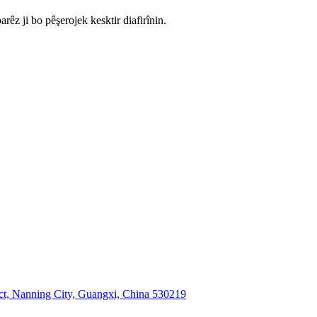
rêz ji bo pêşerojek kesktir diafirînin.
ct, Nanning City, Guangxi, China 530219