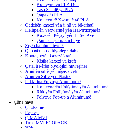
Konteynerên PLA Deli
Tasa Saladê ya PLA
Qapaxên PLA
Konteynirê Xwarinê yê PLA
Qedehên kaxezî yên ji nû ve bikarhatî
Kelûpelên Vexwarinê yên Hawirdorparêz
Kaxezên Pêçayî yên Li Ser Avê
Qamîşên şekir/bambuyê
Şîşên bambu û tevdêr
Qapaxên kasa biyodegradable
Konteynerên kaxezê kraft
Kîsika kaxezî ya kraft
Çatal û kêrên biyolojîkî hilweşîner
Amûrên sifrê yên nîşasta ceh
Amûrên Sifrê yên Plastîk
Pakkirina Folyoya Aluminumê
Konteynerên Folîyûmê yên Aluminumê
Rûloyên Folîyûmê yên Aluminumê
Folyoya Pop-up a Aluminumê
Çûna nava
Çîroka me
Pêşkêşî
ÇIMA MVI
Tîma MVI ECOPACK
Vîdyo