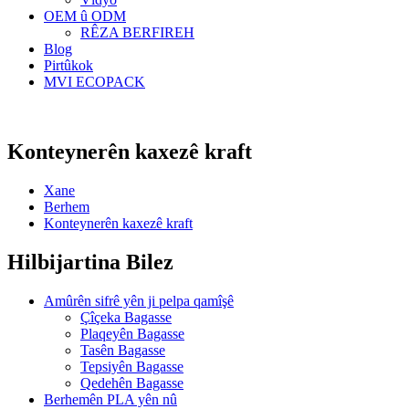
OEM û ODM
RÊZA BERFIREH
Blog
Pirtûkok
MVI ECOPACK
Konteynerên kaxezê kraft
Xane
Berhem
Konteynerên kaxezê kraft
Hilbijartina Bilez
Amûrên sifrê yên ji pelpa qamîşê
Çîçeka Bagasse
Plaqeyên Bagasse
Tasên Bagasse
Tepsiyên Bagasse
Qedehên Bagasse
Berhemên PLA yên nû