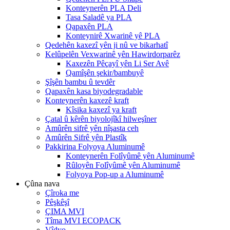
Konteynerên PLA Deli
Tasa Saladê ya PLA
Qapaxên PLA
Konteynirê Xwarinê yê PLA
Qedehên kaxezî yên ji nû ve bikarhatî
Kelûpelên Vexwarinê yên Hawirdorparêz
Kaxezên Pêçayî yên Li Ser Avê
Qamîşên şekir/bambuyê
Şîşên bambu û tevdêr
Qapaxên kasa biyodegradable
Konteynerên kaxezê kraft
Kîsika kaxezî ya kraft
Çatal û kêrên biyolojîkî hilweşîner
Amûrên sifrê yên nîşasta ceh
Amûrên Sifrê yên Plastîk
Pakkirina Folyoya Aluminumê
Konteynerên Folîyûmê yên Aluminumê
Rûloyên Folîyûmê yên Aluminumê
Folyoya Pop-up a Aluminumê
Çûna nava
Çîroka me
Pêşkêşî
ÇIMA MVI
Tîma MVI ECOPACK
Vîdyo