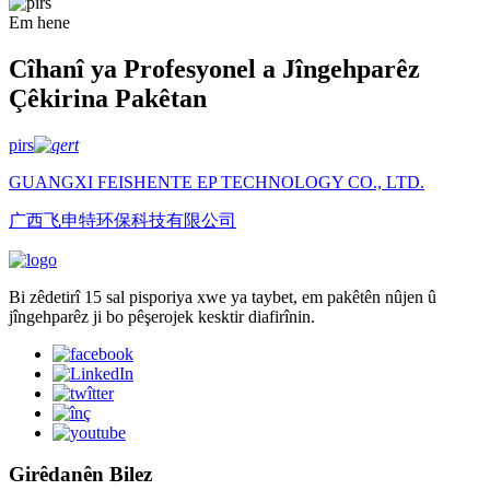
Em hene
Cîhanî ya Profesyonel a Jîngehparêz
Çêkirina Pakêtan
pirs
GUANGXI FEISHENTE EP TECHNOLOGY CO., LTD.
广西飞申特环保科技有限公司
Bi zêdetirî 15 sal pisporiya xwe ya taybet, em pakêtên nûjen û
jîngehparêz ji bo pêşerojek kesktir diafirînin.
Girêdanên Bilez