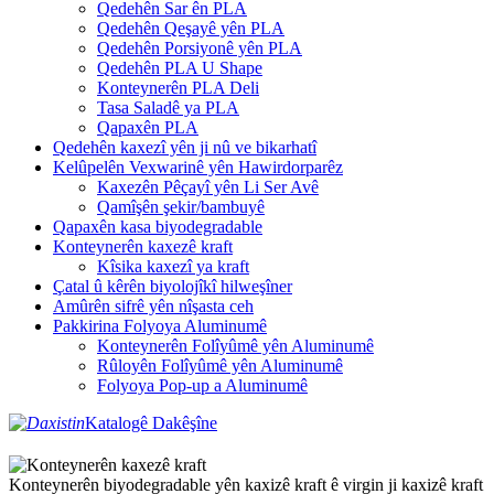
Qedehên Sar ên PLA
Qedehên Qeşayê yên PLA
Qedehên Porsiyonê yên PLA
Qedehên PLA U Shape
Konteynerên PLA Deli
Tasa Saladê ya PLA
Qapaxên PLA
Qedehên kaxezî yên ji nû ve bikarhatî
Kelûpelên Vexwarinê yên Hawirdorparêz
Kaxezên Pêçayî yên Li Ser Avê
Qamîşên şekir/bambuyê
Qapaxên kasa biyodegradable
Konteynerên kaxezê kraft
Kîsika kaxezî ya kraft
Çatal û kêrên biyolojîkî hilweşîner
Amûrên sifrê yên nîşasta ceh
Pakkirina Folyoya Aluminumê
Konteynerên Folîyûmê yên Aluminumê
Rûloyên Folîyûmê yên Aluminumê
Folyoya Pop-up a Aluminumê
Katalogê Dakêşîne
Konteynerên biyodegradable yên kaxizê kraft ê virgin ji kaxizê kraft