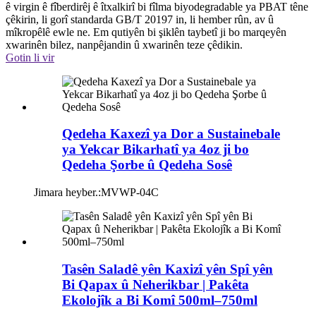
ê virgin ê fîberdirêj ê îtxalkirî bi fîlma biyodegradable ya PBAT têne
çêkirin, li gorî standarda GB/T 20197 in, li hember rûn, av û
mîkropêlê ewle ne. Em qutiyên bi şiklên taybetî ji bo marqeyên
xwarinên bilez, nanpêjandin û xwarinên teze çêdikin.
Gotin li vir
Qedeha Kaxezî ya Dor a Sustainebale
ya Yekcar Bikarhatî ya 4oz ji bo
Qedeha Şorbe û Qedeha Sosê
Jimara heyber.:
MVWP-04C
Tasên Saladê yên Kaxizî yên Spî yên
Bi Qapax û Neherikbar | Pakêta
Ekolojîk a Bi Komî 500ml–750ml