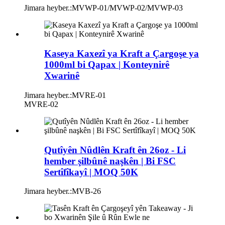
Jimara heyber.:
MVWP-01/MVWP-02/MVWP-03
Kaseya Kaxezî ya Kraft a Çargoşe ya
1000ml bi Qapax | Konteynirê
Xwarinê
Jimara heyber.:
MVRE-01
MVRE-02
Qutîyên Nûdlên Kraft ên 26oz - Li
hember şilbûnê naşkên | Bi FSC
Sertîfîkayî | MOQ 50K
Jimara heyber.:
MVB-26