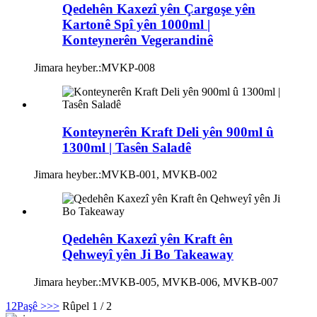
Qedehên Kaxezî yên Çargoşe yên
Kartonê Spî yên 1000ml |
Konteynerên Vegerandinê
Jimara heyber.:
MVKP-008
Konteynerên Kraft Deli yên 900ml û
1300ml | Tasên Saladê
Jimara heyber.:
MVKB-001, MVKB-002
Qedehên Kaxezî yên Kraft ên
Qehweyî yên Ji Bo Takeaway
Jimara heyber.:
MVKB-005, MVKB-006, MVKB-007
1
2
Paşê >
>>
Rûpel 1 / 2