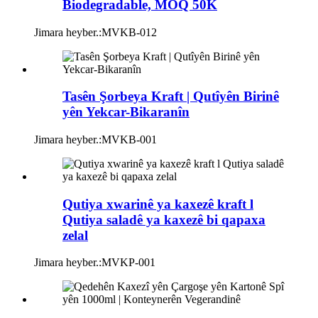
Biodegradable, MOQ 50K
Jimara heyber.:
MVKB-012
Tasên Şorbeya Kraft | Qutîyên Birinê
yên Yekcar-Bikaranîn
Jimara heyber.:
MVKB-001
Qutiya xwarinê ya kaxezê kraft l
Qutiya saladê ya kaxezê bi qapaxa
zelal
Jimara heyber.:
MVKP-001