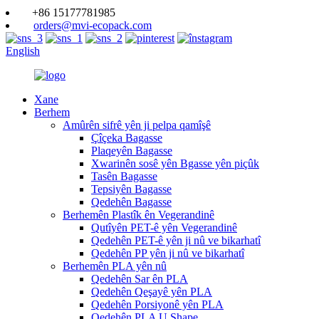
+86 15177781985
orders@mvi-ecopack.com
English
Xane
Berhem
Amûrên sifrê yên ji pelpa qamîşê
Çîçeka Bagasse
Plaqeyên Bagasse
Xwarinên sosê yên Bgasse yên piçûk
Tasên Bagasse
Tepsiyên Bagasse
Qedehên Bagasse
Berhemên Plastîk ên Vegerandinê
Qutîyên PET-ê yên Vegerandinê
Qedehên PET-ê yên ji nû ve bikarhatî
Qedehên PP yên ji nû ve bikarhatî
Berhemên PLA yên nû
Qedehên Sar ên PLA
Qedehên Qeşayê yên PLA
Qedehên Porsiyonê yên PLA
Qedehên PLA U Shape