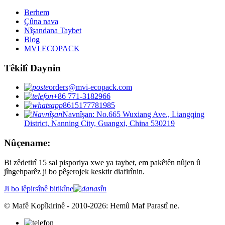
Berhem
Çûna nava
Nîşandana Taybet
Blog
MVI ECOPACK
Têkilî Daynin
orders@mvi-ecopack.com
+86 771-3182966
8615177781985
Navnîşan: No.665 Wuxiang Ave., Liangqing
District, Nanning City, Guangxi, China 530219
Nûçename:
Bi zêdetirî 15 sal pisporiya xwe ya taybet, em pakêtên nûjen û
jîngehparêz ji bo pêşerojek kesktir diafirînin.
Ji bo lêpirsînê bitikîne
© Mafê Kopîkirinê - 2010-2026: Hemû Maf Parastî ne.