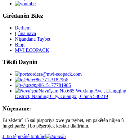
Girêdanên Bilez
Berhem
Çûna nava
Nîşandana Taybet
Blog
MVI ECOPACK
Têkilî Daynin
orders@mvi-ecopack.com
+86 771-3182966
8615177781985
Navnîşan: No.665 Wuxiang Ave., Liangqing
District, Nanning City, Guangxi, China 530219
Nûçename:
Bi zêdetirî 15 sal pisporiya xwe ya taybet, em pakêtên nûjen û
jîngehparêz ji bo pêşerojek kesktir diafirînin.
Ji bo lêpirsînê bitikîne