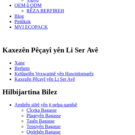
OEM û ODM
RÊZA BERFIREH
Blog
Pirtûkok
MVI ECOPACK
Kaxezên Pêçayî yên Li Ser Avê
Xane
Berhem
Kelûpelên Vexwarinê yên Hawirdorparêz
Kaxezên Pêçayî yên Li Ser Avê
Hilbijartina Bilez
Amûrên sifrê yên ji pelpa qamîşê
Çîçeka Bagasse
Plaqeyên Bagasse
Tasên Bagasse
Tepsiyên Bagasse
Qedehên Bagasse