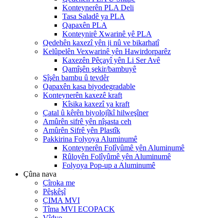
Konteynerên PLA Deli
Tasa Saladê ya PLA
Qapaxên PLA
Konteynirê Xwarinê yê PLA
Qedehên kaxezî yên ji nû ve bikarhatî
Kelûpelên Vexwarinê yên Hawirdorparêz
Kaxezên Pêçayî yên Li Ser Avê
Qamîşên şekir/bambuyê
Şîşên bambu û tevdêr
Qapaxên kasa biyodegradable
Konteynerên kaxezê kraft
Kîsika kaxezî ya kraft
Çatal û kêrên biyolojîkî hilweşîner
Amûrên sifrê yên nîşasta ceh
Amûrên Sifrê yên Plastîk
Pakkirina Folyoya Aluminumê
Konteynerên Folîyûmê yên Aluminumê
Rûloyên Folîyûmê yên Aluminumê
Folyoya Pop-up a Aluminumê
Çûna nava
Çîroka me
Pêşkêşî
ÇIMA MVI
Tîma MVI ECOPACK
Vîdyo