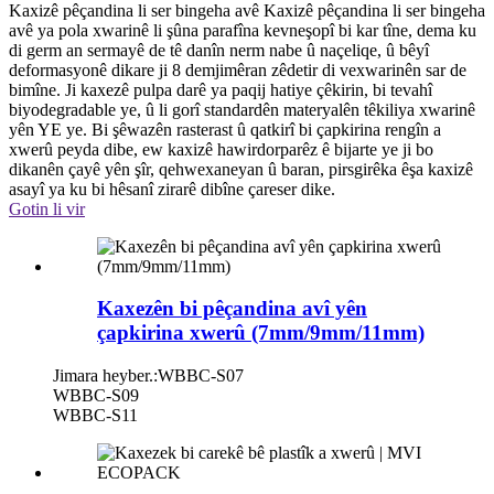
Kaxizê pêçandina li ser bingeha avê Kaxizê pêçandina li ser bingeha
avê ya pola xwarinê li şûna parafîna kevneşopî bi kar tîne, dema ku
di germ an sermayê de tê danîn nerm nabe û naçeliqe, û bêyî
deformasyonê dikare ji 8 demjimêran zêdetir di vexwarinên sar de
bimîne. Ji kaxezê pulpa darê ya paqij hatiye çêkirin, bi tevahî
biyodegradable ye, û li gorî standardên materyalên têkiliya xwarinê
yên YE ye. Bi şêwazên rasterast û qatkirî bi çapkirina rengîn a
xwerû peyda dibe, ew kaxizê hawirdorparêz ê bijarte ye ji bo
dikanên çayê yên şîr, qehwexaneyan û baran, pirsgirêka êşa kaxizê
asayî ya ku bi hêsanî zirarê dibîne çareser dike.
Gotin li vir
Kaxezên bi pêçandina avî yên
çapkirina xwerû (7mm/9mm/11mm)
Jimara heyber.:
WBBC-S07
WBBC-S09
WBBC-S11