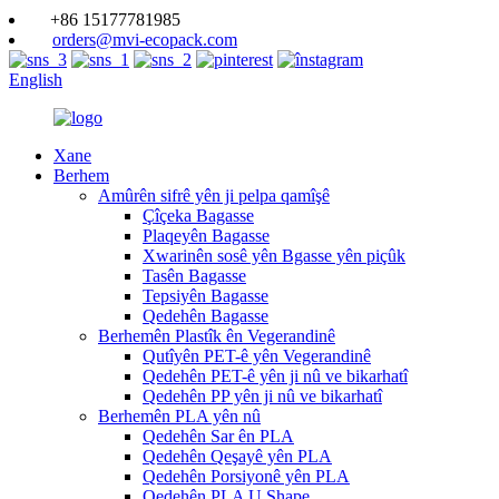
+86 15177781985
orders@mvi-ecopack.com
English
Xane
Berhem
Amûrên sifrê yên ji pelpa qamîşê
Çîçeka Bagasse
Plaqeyên Bagasse
Xwarinên sosê yên Bgasse yên piçûk
Tasên Bagasse
Tepsiyên Bagasse
Qedehên Bagasse
Berhemên Plastîk ên Vegerandinê
Qutîyên PET-ê yên Vegerandinê
Qedehên PET-ê yên ji nû ve bikarhatî
Qedehên PP yên ji nû ve bikarhatî
Berhemên PLA yên nû
Qedehên Sar ên PLA
Qedehên Qeşayê yên PLA
Qedehên Porsiyonê yên PLA
Qedehên PLA U Shape