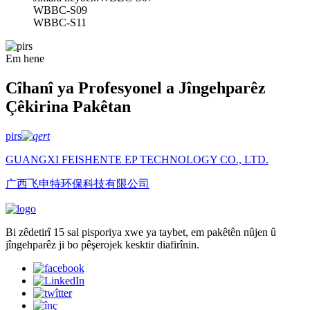
WBBC-S09
WBBC-S11
Em hene
Cîhanî ya Profesyonel a Jîngehparêz
Çêkirina Pakêtan
pirs
GUANGXI FEISHENTE EP TECHNOLOGY CO., LTD.
广西飞申特环保科技有限公司
Bi zêdetirî 15 sal pisporiya xwe ya taybet, em pakêtên nûjen û
jîngehparêz ji bo pêşerojek kesktir diafirînin.