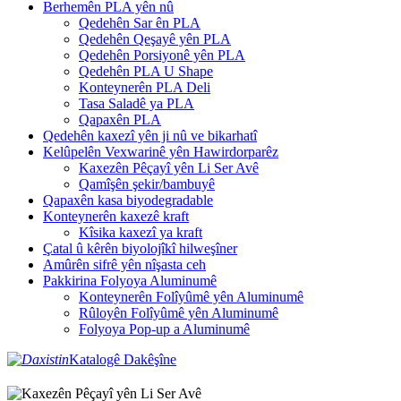
Berhemên PLA yên nû
Qedehên Sar ên PLA
Qedehên Qeşayê yên PLA
Qedehên Porsiyonê yên PLA
Qedehên PLA U Shape
Konteynerên PLA Deli
Tasa Saladê ya PLA
Qapaxên PLA
Qedehên kaxezî yên ji nû ve bikarhatî
Kelûpelên Vexwarinê yên Hawirdorparêz
Kaxezên Pêçayî yên Li Ser Avê
Qamîşên şekir/bambuyê
Qapaxên kasa biyodegradable
Konteynerên kaxezê kraft
Kîsika kaxezî ya kraft
Çatal û kêrên biyolojîkî hilweşîner
Amûrên sifrê yên nîşasta ceh
Pakkirina Folyoya Aluminumê
Konteynerên Folîyûmê yên Aluminumê
Rûloyên Folîyûmê yên Aluminumê
Folyoya Pop-up a Aluminumê
Katalogê Dakêşîne