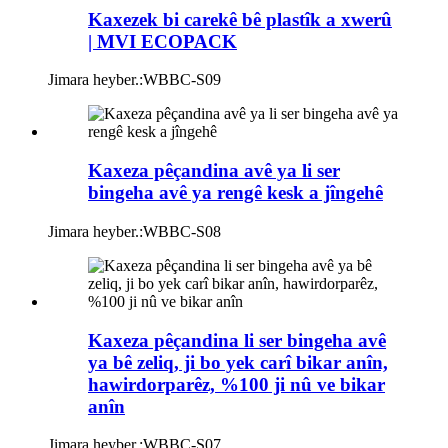
Kaxezek bi carekê bê plastîk a xwerû
| MVI ECOPACK
Jimara heyber.:
WBBC-S09
Kaxeza pêçandina avê ya li ser
bingeha avê ya rengê kesk a jîngehê
Jimara heyber.:
WBBC-S08
Kaxeza pêçandina li ser bingeha avê
ya bê zeliq, ji bo yek carî bikar anîn,
hawirdorparêz, %100 ji nû ve bikar
anîn
Jimara heyber.:
WBBC-S07