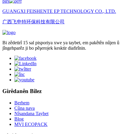
pirs
GUANGXI FEISHENTE EP TECHNOLOGY CO., LTD.
广西飞申特环保科技有限公司
Bi zêdetirî 15 sal pisporiya xwe ya taybet, em pakêtên nûjen û
jîngehparêz ji bo pêşerojek kesktir diafirînin.
Girêdanên Bilez
Berhem
Çûna nava
Nîşandana Taybet
Blog
MVI ECOPACK