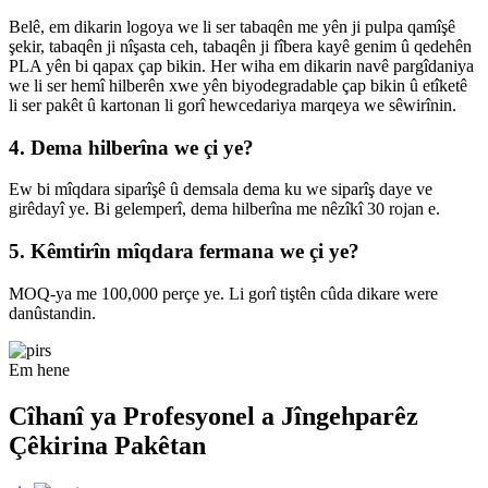
Belê, em dikarin logoya we li ser tabaqên me yên ji pulpa qamîşê
şekir, tabaqên ji nîşasta ceh, tabaqên ji fîbera kayê genim û qedehên
PLA yên bi qapax çap bikin. Her wiha em dikarin navê pargîdaniya
we li ser hemî hilberên xwe yên biyodegradable çap bikin û etîketê
li ser pakêt û kartonan li gorî hewcedariya marqeya we sêwirînin.
4. Dema hilberîna we çi ye?
Ew bi mîqdara siparîşê û demsala dema ku we siparîş daye ve
girêdayî ye. Bi gelemperî, dema hilberîna me nêzîkî 30 rojan e.
5. Kêmtirîn mîqdara fermana we çi ye?
MOQ-ya me 100,000 perçe ye. Li gorî tiştên cûda dikare were
danûstandin.
Em hene
Cîhanî ya Profesyonel a Jîngehparêz
Çêkirina Pakêtan