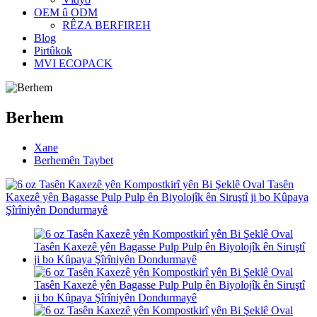
OEM û ODM
RÊZA BERFIREH
Blog
Pirtûkok
MVI ECOPACK
Berhem
Xane
Berhemên Taybet