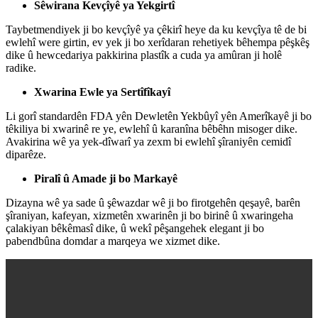
Sêwirana Kevçîyê ya Yekgirtî
Taybetmendiyek ji bo kevçîyê ya çêkirî heye da ku kevçîya tê de bi
ewlehî were girtin, ev yek ji bo xerîdaran rehetiyek bêhempa pêşkêş
dike û hewcedariya pakkirina plastîk a cuda ya amûran ji holê
radike.
Xwarina Ewle ya Sertîfîkayî
Li gorî standardên FDA yên Dewletên Yekbûyî yên Amerîkayê ji bo
têkiliya bi xwarinê re ye, ewlehî û karanîna bêbêhn misoger dike.
Avakirina wê ya yek-dîwarî ya zexm bi ewlehî şîraniyên cemidî
diparêze.
Piralî û Amade ji bo Markayê
Dizayna wê ya sade û şêwazdar wê ji bo firotgehên qeşayê, barên
şîraniyan, kafeyan, xizmetên xwarinên ji bo birinê û xwaringeha
çalakiyan bêkêmasî dike, û wekî pêşangehek elegant ji bo
pabendbûna domdar a marqeya we xizmet dike.