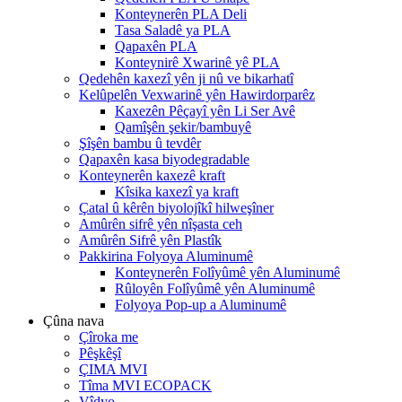
Konteynerên PLA Deli
Tasa Saladê ya PLA
Qapaxên PLA
Konteynirê Xwarinê yê PLA
Qedehên kaxezî yên ji nû ve bikarhatî
Kelûpelên Vexwarinê yên Hawirdorparêz
Kaxezên Pêçayî yên Li Ser Avê
Qamîşên şekir/bambuyê
Şîşên bambu û tevdêr
Qapaxên kasa biyodegradable
Konteynerên kaxezê kraft
Kîsika kaxezî ya kraft
Çatal û kêrên biyolojîkî hilweşîner
Amûrên sifrê yên nîşasta ceh
Amûrên Sifrê yên Plastîk
Pakkirina Folyoya Aluminumê
Konteynerên Folîyûmê yên Aluminumê
Rûloyên Folîyûmê yên Aluminumê
Folyoya Pop-up a Aluminumê
Çûna nava
Çîroka me
Pêşkêşî
ÇIMA MVI
Tîma MVI ECOPACK
Vîdyo