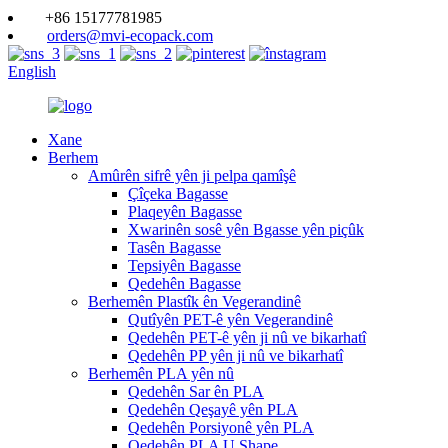
+86 15177781985
orders@mvi-ecopack.com
English
Xane
Berhem
Amûrên sifrê yên ji pelpa qamîşê
Çîçeka Bagasse
Plaqeyên Bagasse
Xwarinên sosê yên Bgasse yên piçûk
Tasên Bagasse
Tepsiyên Bagasse
Qedehên Bagasse
Berhemên Plastîk ên Vegerandinê
Qutîyên PET-ê yên Vegerandinê
Qedehên PET-ê yên ji nû ve bikarhatî
Qedehên PP yên ji nû ve bikarhatî
Berhemên PLA yên nû
Qedehên Sar ên PLA
Qedehên Qeşayê yên PLA
Qedehên Porsiyonê yên PLA
Qedehên PLA U Shape