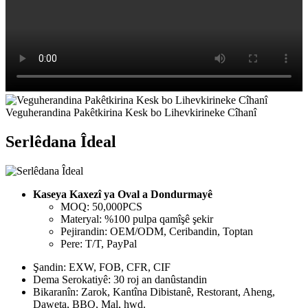
Veguherandina Pakêtkirina Kesk bo Lihevkirineke Cîhanî
Serlêdana Îdeal
Kaseya Kaxezî ya Oval a Dondurmayê
MOQ: 50,000PCS
Materyal: %100 pulpa qamîşê şekir
Pejirandin: OEM/ODM, Ceribandin, Toptan
Pere: T/T, PayPal
Şandin: EXW, FOB, CFR, CIF
Dema Serokatiyê: 30 roj an danûstandin
Bikaranîn: Zarok, Kantîna Dibistanê, Restorant, Aheng,
Daweta, BBQ, Mal, hwd.