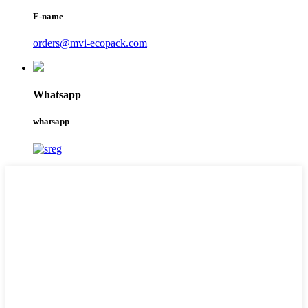
E-name
orders@mvi-ecopack.com
Whatsapp
whatsapp