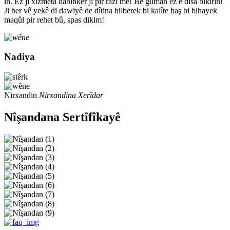
in. Ez ji xizmeta dabînker jî pir razî me! Bê guman ez ê dîsa bikirin!
Ji ber vê yekê di dawiyê de dîtina hilberek bi kalîte baş bi bihayek
maqûl pir rehet bû, spas dikim!
Nadiya
Nirxandin
Nirxandina Xerîdar
Nîşandana Sertîfîkayê