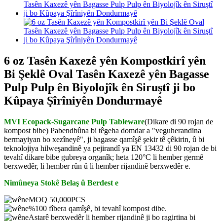
6 oz Tasên Kaxezê yên Kompostkirî yên
Bi Şeklê Oval Tasên Kaxezê yên Bagasse
Pulp Pulp ên Biyolojîk ên Siruştî ji bo
Kûpaya Şîrîniyên Dondurmayê
MVI Ecopack-Sugarcane Pulp Tableware
(Dikare di 90 rojan de
kompost bibe) Pabendbûna bi têgeha domdar a "veguherandina
bermayiyan bo xezîneyê", ji bagasse qamîşê şekir tê çêkirin, û bi
teknolojiya hilweşandinê ya pejirandî ya EN 13432 di 90 rojan de bi
tevahî dikare bibe gubreya organîk; heta 120°C li hember germê
berxwedêr, li hember rûn û li hember rijandinê berxwedêr e.
Nimûneya Stokê Belaş û Berdest e
MOQ 50,000PCS
%100 fîbera qamîşê, bi tevahî kompost dibe.
Astarê berxwedêr li hember rijandinê ji bo ragirtina bi