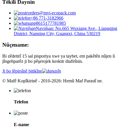
Têkilî Daynin
orders@mvi-ecopack.com
+86 771-3182966
8615177781985
Navnîşan: No.665 Wuxiang Ave., Liangqing
District, Nanning City, Guangxi, China 530219
Nûçename:
Bi zêdetirî 15 sal pisporiya xwe ya taybet, em pakêtên nûjen û
jîngehparêz ji bo pêşerojek kesktir diafirînin.
Ji bo lêpirsînê bitikîne
© Mafê Kopîkirinê - 2010-2026: Hemû Maf Parastî ne.
Telefon
E-name