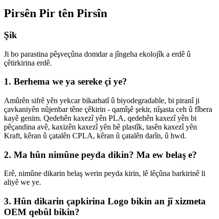
Pirsên Pir tên Pirsîn
Şik
Ji bo parastina pêşveçûna domdar a jîngeha ekolojîk a erdê û
çêtirkirina erdê.
1. Berhema we ya sereke çi ye?
Amûrên sifrê yên yekcar bikarhatî û biyodegradable, bi piranî ji
çavkaniyên nûjenbar têne çêkirin - qamîşê şekir, nîşasta ceh û fîbera
kayê genim. Qedehên kaxezî yên PLA, qedehên kaxezî yên bi
pêçandina avê, kaxizên kaxezî yên bê plastîk, tasên kaxezî yên
Kraft, kêran û çatalên CPLA, kêran û çatalên darîn, û hwd.
2. Ma hûn nimûne peyda dikin? Ma ew belaş e?
Erê, nimûne dikarin belaş werin peyda kirin, lê lêçûna barkirinê li
aliyê we ye.
3. Hûn dikarin çapkirina Logo bikin an jî xizmeta
OEM qebûl bikin?