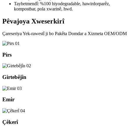
Taybetmendî: %100 biyodegradable, hawirdorparêz,
kompostbar, pola xwarinê, hwd.
Pêvajoya Xweserkirî
Çareseriya Yek-rawestî ji bo Pakêta Domdar a Xizmeta OEM/ODM
01
Pirs
02
Girtebêjîn
03
Emir
04
Çêkerî