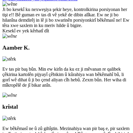
Ji bo kesekî ku nexweşiya şekir heye, kontrolkirina porsiyonan her
tişt e!! Bê guman ev tas di vê yekê de dibin alîkar. Ew ne ji bo
hilanîna demdirêj in lê ji bo xwarinên porsiyonkirî bêkêmasî ne! Ew
têra xwe saxlem in ku meriv hilde û bigire.
Kesekî ev yek kêrhatî dît
Aamber K.
Ev tas pir baş bûn. Min ew kirîn da ku ez ji mêvanan re qalibek
çêkirina kartolên pijyayî çêbikim û kûrahiya wan bêkêmahî bû, li
gorî wê dihat û ji bo çend aliyan cîh hebû. Zexm bûn. Her wiha di
mîkropêlê de jî bikar anîn.
krîstal
Ew bêkêmasî ne û zû gihîştin. Mezinahiya wan pir baş e, pir saxlem