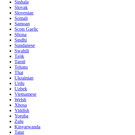
Sinhala
Slovak
Slovenian
Somali
Samoan
Scots Gaelic
Shona
Sindhi
Sundanese
Swahili
Tajik
Tamil
Telugu
Thai
Ukrainian
Urdu
Uzbek
Vietnamese
Welsh
Xhosa
Yiddish
Yoruba
Zulu
Kinyarwanda
Tatar