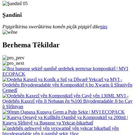
05
Şandinî
Piştgirîkirina xwerûkirina komên piçûk piştgirî dike
pirs
Berhema Têkildar